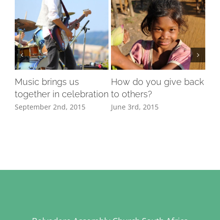
Music brings us
How do you give back
Is 
together in celebration
to others?
rel
September 2nd, 2015
June 3rd, 2015
Jun